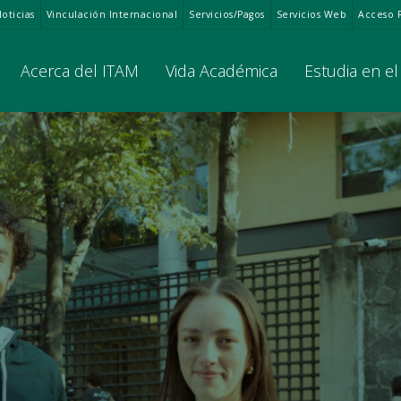
oticias
Vinculación Internacional
Servicios/Pagos
Servicios Web
Acceso 
Acerca del ITAM
Vida Académica
Estudia en e