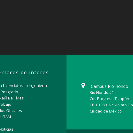
Enlaces de interés
a Licenciatura o Ingeniería
Campus Río Hondo
n Posgrado
Río Hondo #1
Raúl Baillères
Col. Progreso Tizapán
rabajo
CP. 01080. Alc. Álvaro O
os Oficiales
Ciudad de México
d ITAM
Noticias