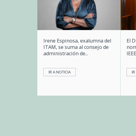
Irene Espinosa, exalumna del
El D
ITAM, se suma al consejo de
nom
administración de...
IEEE
IR A NOTICIA
IR