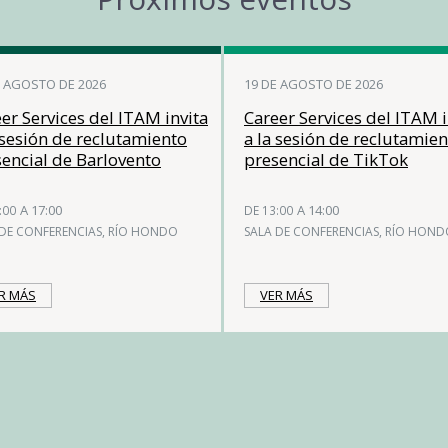
E AGOSTO DE 2026
19 DE AGOSTO DE 2026
er Services del ITAM invita
Career Services del ITAM i
 sesión de reclutamiento
a la sesión de reclutamie
encial de Barlovento
presencial de TikTok
A 17:00
A 14:00
:00
DE 13:00
 DE CONFERENCIAS, RÍO HONDO
SALA DE CONFERENCIAS, RÍO HON
R MÁS
VER MÁS