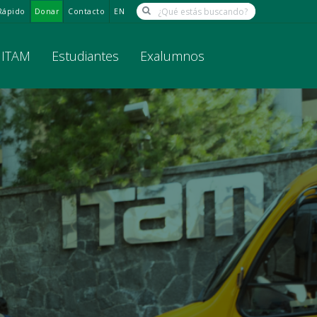
Rápido
Donar
Contacto
EN
l ITAM
Estudiantes
Exalumnos