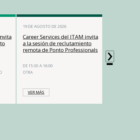
19 DE AGOSTO DE 2026
nvita
Career Services del ITAM invita
nto
a la sesión de reclutamiento
›
remota de Ponto Professionals
A 16:00
DE 15:00
DO
OTRA
VER MÁS