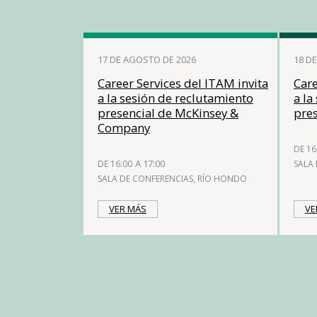
17 DE AGOSTO DE 2026
18 D
Career Services del ITAM invita
Care
a la sesión de reclutamiento
a la
presencial de McKinsey &
pres
Company
DE 16
A 17:00
DE 16:00
SALA
SALA DE CONFERENCIAS, RÍO HONDO
VER MÁS
VE