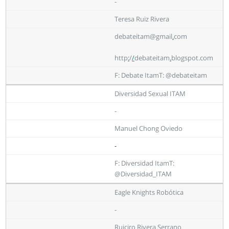
-
Teresa Ruiz Rivera
debateitam@gmail
.
com
http
:
/
/
debateitam
.
blogspot.com
F: Debate ItamT: @debateitam
Diversidad Sexual ITAM
-
Manuel Chong Oviedo
-
F: Diversidad ItamT:
@Diversidad_ITAM
Eagle Knights Robótica
-
Ruiciro Rivera Serrano