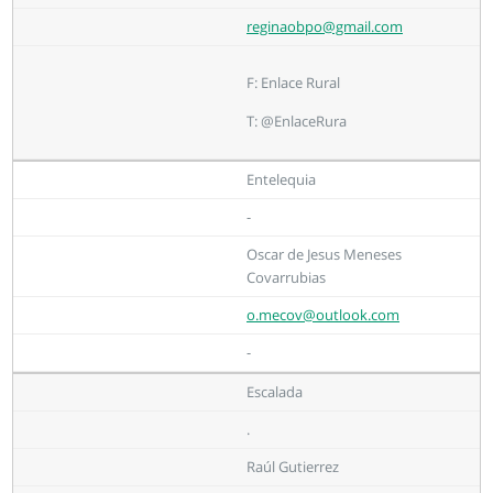
reginaobpo@gmail.com
F: Enlace Rural
T: @EnlaceRura
Entelequia
-
Oscar de Jesus Meneses
Covarrubias
o.mecov@outlook.com
-
Escalada
.
Raúl Gutierrez