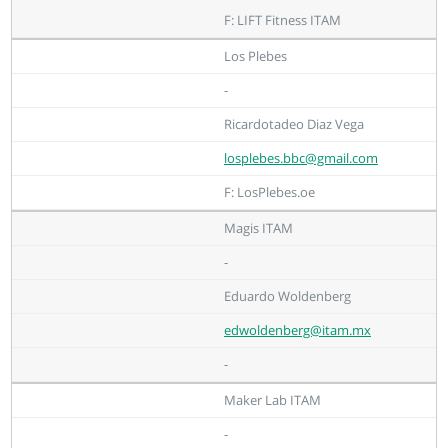
F: LIFT Fitness ITAM
Los Plebes
-
Ricardotadeo Diaz Vega
losplebes.bbc@gmail.com
F: LosPlebes.oe
Magis ITAM
-
Eduardo Woldenberg
edwoldenberg@itam.mx
-
Maker Lab ITAM
-