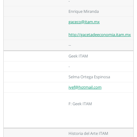
-
Enrique Miranda
gaceco@itam.mx
http://gacetadeeconomia.itam.mx
--
Geek ITAM
-
Selma Ortega Espinosa
iyef@hotmail.com
F: Geek ITAM
Historia del Arte ITAM