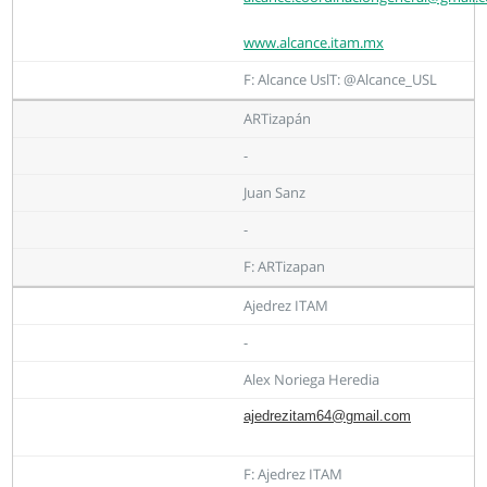
www.alcance.itam.mx
F: Alcance UslT: @Alcance_USL
ARTizapán
-
Juan Sanz
-
F: ARTizapan
Ajedrez ITAM
-
Alex Noriega Heredia
ajedrezitam64@gmail.com
F: Ajedrez ITAM