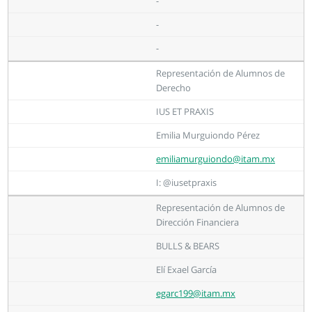
-
-
-
Representación de Alumnos de
Derecho
IUS ET PRAXIS
Emilia Murguiondo Pérez
emiliamurguiondo@itam.mx
I: @iusetpraxis
Representación de Alumnos de
Dirección Financiera
BULLS & BEARS
Elí Exael García
egarc199@itam.mx