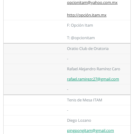
opcionitam@yahoo.com.mx
http://opción.itam.mx
F: Opción Itam
T: @opcionitam
Oratio Club de Oratoria
-
Rafael Alejandro Ramírez Caro
rafael.ramirezc27@gmail.com
-
Tenis de Mesa ITAM
-
Diego Lozano
pingpongitam@gmail.com