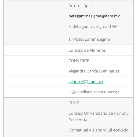
Arturo López
betagammasigma@itam.mx
F: Beta gamma Sigma ITAM
T: @BetaGammaSigma
Consejo de Alumnos
CONVERGE
Alejandra García Dominguez
agarc393@itam.mx
I: @planillaconsejoconverge
CUHE
Consejo Universitario de Honor y
Excelencia
Emmanuel Alejandro Gil Acevedo