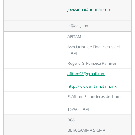
joeivanna@hotmail.com
I: @aef_itam
AFITAM
Asociación de Financieros del
ITAM
Rogelio G. Fonseca Ramírez
afitam08@gmail.com
http://www.afitam.itam.mx
F: Afitam Financieros del Itam
T: @AFITAM
BGS
BETA GAMMA SIGMA