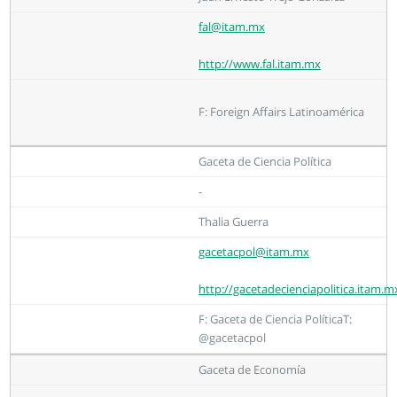
fal@itam.mx
http://www.fal.itam.mx
F: Foreign Affairs Latinoamérica
Gaceta de Ciencia Política
-
Thalia Guerra
gacetacpol@itam.mx
http://gacetadecienciapolitica.itam.m
F: Gaceta de Ciencia PolíticaT:
@gacetacpol
Gaceta de Economía