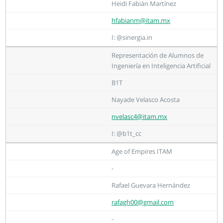
Heidi Fabián Martínez
hfabianm@itam.mx
I: @sinergia.in
Representación de Alumnos de
Ingeniería en Inteligencia Artificial
B1T
Nayade Velasco Acosta
nvelasc4@itam.mx
I: @b1t_cc
Age of Empires ITAM
-
Rafael Guevara Hernández
rafagh00@gmail.com
-