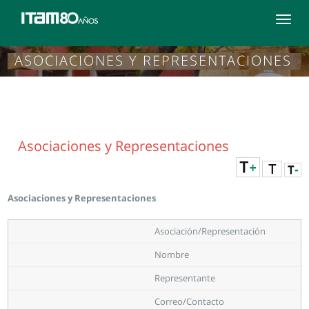
Toggle
navigat
ASOCIACIONES Y REPRESENTACIONES
Asociaciones y Representaciones
Asociaciones y Representaciones
Asociación/Representación
Nombre
Representante
Correo/Contacto