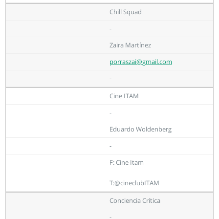
Chill Squad
-
Zaira Martínez
porraszai@gmail.com
-
Cine ITAM
-
Eduardo Woldenberg
-
F: Cine Itam
T:@cineclubITAM
Conciencia Crítica
-