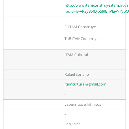
http://www.itamconstruye.itam.mx/?
fbclid=IwAR3yBt4DjpSlRBhVJaAYTVbC0
F: ITAM Construye
T: @ITAMConstruye
ITAM Cultural
-
Rafael Soriano
itamcultural@gmail.com
-
Laberintos e Infinitos
-
Ilan Jinich