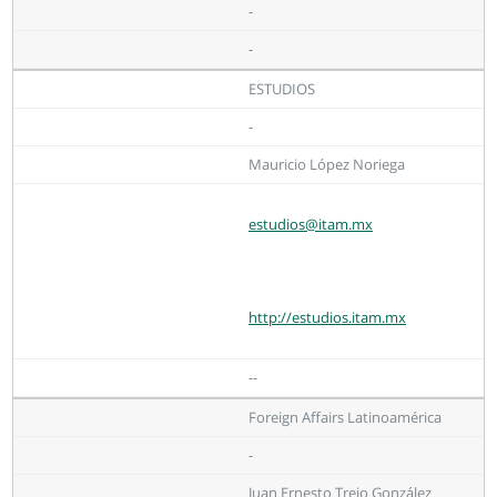
-
-
ESTUDIOS
-
Mauricio López Noriega
estudios@itam.mx
http://estudios.itam.mx
--
Foreign Affairs Latinoamérica
-
Juan Ernesto Trejo González