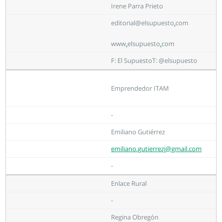
Irene Parra Prieto
editorial@elsupuesto
.
com
www
.
elsupuesto
.
com
F: El SupuestoT: @elsupuesto
Emprendedor ITAM
-
Emiliano Gutiérrez
emiliano.gutierrezj@gmail.com
-
Enlace Rural
-
Regina Obregón