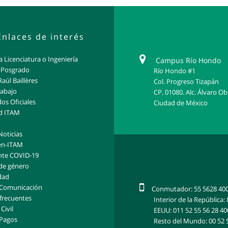
Enlaces de interés
 Licenciatura o Ingeniería
Campus Río Hondo
 Posgrado
Río Hondo #1
Raúl Baillères
Col. Progreso Tizapán
rabajo
CP. 01080. Alc. Álvaro O
s Oficiales
Ciudad de México
d ITAM
Noticias
en-ITAM
nte COVID-19
de género
dad
 Comunicación
Conmutador: 55 5628 40
frecuentes
Interior de la República
Civil
EEUU: 011 52 55 56 28 40
 Pagos
Resto del Mundo: 00 52 