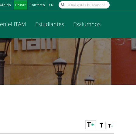
Rápido
Donar
Contacto
EN
 en el ITAM
Estudiantes
Exalumnos