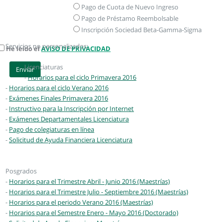
Pago de Cuota de Nuevo Ingreso
Pago de Préstamo Reembolsable
Inscripción Sociedad Beta-Gamma-Sigma
Servicios no personalizados:
He leído el
AVISO DE PRIVACIDAD
Licenciaturas
Enviar
-
Horarios para el ciclo Primavera 2016
-
Horarios para el ciclo Verano 2016
-
Exámenes Finales Primavera 2016
-
Instructivo para la Inscripción por Internet
-
Exámenes Departamentales Licenciatura
-
Pago de colegiaturas en línea
-
Solicitud de Ayuda Financiera Licenciatura
Posgrados
-
Horarios para el Trimestre Abril - Junio 2016 (Maestrías)
-
Horarios para el Trimestre Julio - Septiembre 2016 (Maestrías)
-
Horarios para el periodo Verano 2016 (Maestrías)
-
Horarios para el Semestre Enero - Mayo 2016 (Doctorado)