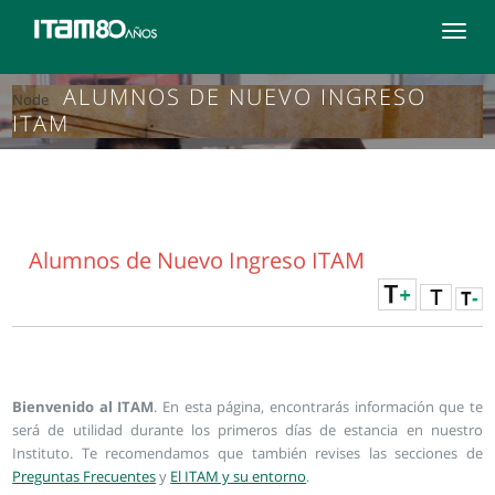
Toggle
navigat
ALUMNOS DE NUEVO INGRESO
Node
ITAM
Alumnos de Nuevo Ingreso ITAM
Bienvenido al ITAM
. En esta página, encontrarás información que te
será de utilidad durante los primeros días de estancia en nuestro
Instituto. Te recomendamos que también revises las secciones de
Preguntas Frecuentes
y
El ITAM y su entorno
.