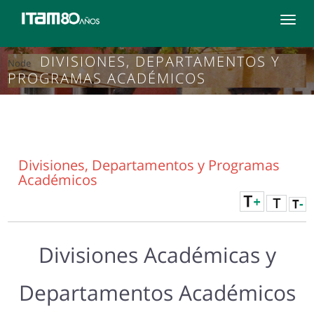
Toggle
navigat
DIVISIONES, DEPARTAMENTOS Y
Node
PROGRAMAS ACADÉMICOS
Divisiones, Departamentos y Programas
Académicos
Divisiones Académicas y
Departamentos Académicos