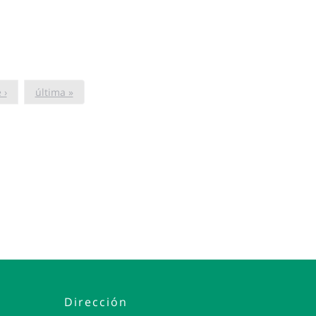
 ›
última »
Dirección