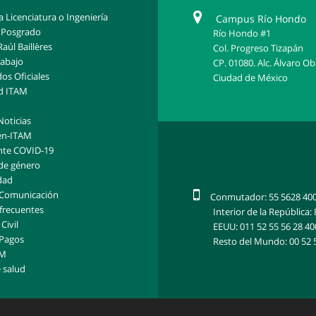
 Licenciatura o Ingeniería
Campus Río Hondo
 Posgrado
Río Hondo #1
Raúl Baillères
Col. Progreso Tizapán
rabajo
CP. 01080. Alc. Álvaro O
s Oficiales
Ciudad de México
d ITAM
Noticias
en-ITAM
nte COVID-19
de género
dad
 Comunicación
Conmutador: 55 5628 40
frecuentes
Interior de la República
Civil
EEUU: 011 52 55 56 28 40
 Pagos
Resto del Mundo: 00 52 
AM
 salud