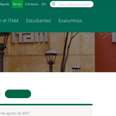
Rápido
Donar
Contacto
EN
n el ITAM
Estudiantes
Exalumnos
Buscar
3 de agosto de 2021