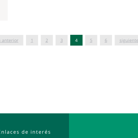
‹ anterior
1
2
3
4
5
6
siguiente
Enlaces de interés