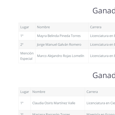
Ganado
Lugar
Nombre
Carrera
1º
Mayra Belinda Pineda Torres
Licenciatura en
2º
Jorge Manuel Galván Romero
Licenciatura en
Mención
Marco Alejandro Rojas Lomelín
Licenciatura en
Especial
Ganado
Lugar
Nombre
Carrera
1º
Claudia Osiris Martínez Valle
Licenciatura en Cie
2º
Mariana Barragán Torres
Maestría en Econ