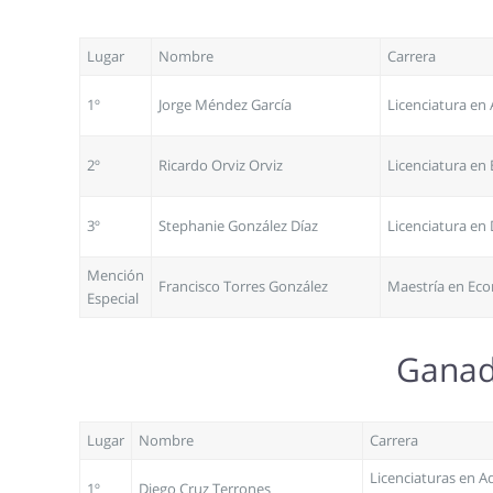
Lugar
Nombre
Carrera
1º
Jorge Méndez García
Licenciatura en 
2º
Ricardo Orviz Orviz
Licenciatura en
3º
Stephanie González Díaz
Licenciatura en
Mención
Francisco Torres González
Maestría en Ec
Especial
Ganado
Lugar
Nombre
Carrera
Licenciaturas en A
1º
Diego Cruz Terrones