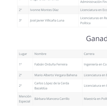
Administración Fin
2º
Ivonne Montes Díaz
Licenciatura en E
Licenciaturas en Re
3º
José Javier Villicaña Luna
Política
Ganado
Lugar
Nombre
Carrera
1º
Fabián Orduña Ferreira
Ingeniería en C
2º
Mario Alberto Vergara Bahena
Licenciatura en
Carlos López de la Cerda
2º
Licenciatura en C
Bazaldúa
Mención
Bárbara Mancera Carrillo
Maestría en Polí
Especial