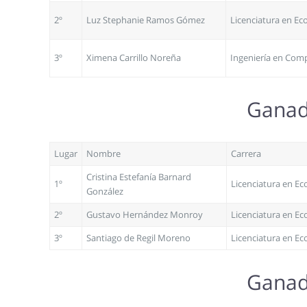
2º
Luz Stephanie Ramos Gómez
Licenciatura en E
3º
Ximena Carrillo Noreña
Ingeniería en Com
Ganado
Lugar
Nombre
Carrera
Cristina Estefanía Barnard
1º
Licenciatura en E
González
2º
Gustavo Hernández Monroy
Licenciatura en E
3º
Santiago de Regil Moreno
Licenciatura en E
Ganado