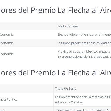
res del Premio La Flecha al Ai
Título de Tesis
 Economía
Efectos "diploma" en los rendimiento
 Economía
Insumos predictores de la calidad e
Movilidad social en México: impacto 
 Economía
intergeneracional del nivel educativ
res del Premio La Flecha al Ai
Título de Tesis
La implementación de la reforma curri
ncia Política
urbano de Yucatán
omía
¿Qué efecto tiene el tamaño del salón 