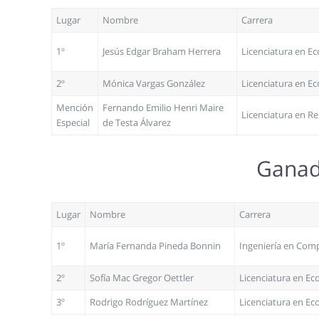
Lugar
Nombre
Carrera
1º
Jesús Edgar Braham Herrera
Licenciatura en E
2º
Mónica Vargas González
Licenciatura en E
Mención
Fernando Emilio Henri Maire
Licenciatura en Re
Especial
de Testa Álvarez
Ganado
Lugar
Nombre
Carrera
1º
María Fernanda Pineda Bonnin
Ingeniería en Com
2º
Sofía Mac Gregor Oettler
Licenciatura en E
3º
Rodrigo Rodríguez Martínez
Licenciatura en E