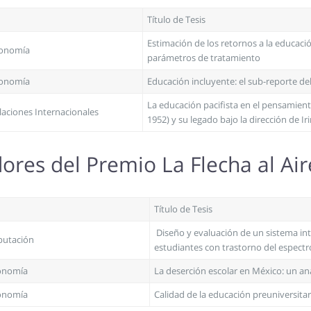
Título de Tesis
Estimación de los retornos a la educaci
conomía
parámetros de tratamiento
conomía
Educación incluyente: el sub-reporte del
La educación pacifista en el pensamien
laciones Internacionales
1952) y su legado bajo la dirección de I
res del Premio La Flecha al Ai
Título de Tesis
Diseño y evaluación de un sistema inte
putación
estudiantes con trastorno del espectr
conomía
La deserción escolar en México: un aná
conomía
Calidad de la educación preuniversitari