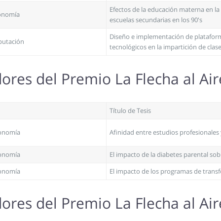
Efectos de la educación materna en la s
conomía
escuelas secundarias en los 90's
Diseño e implementación de plataform
putación
tecnológicos en la impartición de clas
res del Premio La Flecha al Ai
Título de Tesis
conomía
Afinidad entre estudios profesionales y
conomía
El impacto de la diabetes parental so
conomía
El impacto de los programas de transf
res del Premio La Flecha al Ai