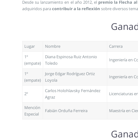
Desde su lanzamiento en el año 2012, el
premio la Flecha al
adquiridos para
contribuir a la reflexión
sobre diversos tem
Ganado
Lugar
Nombre
Carrera
1º
Diana Espinosa Ruiz Antonio
Ingeniería en 
(empate)
Toledo
1º
Jorge Edgar Rodríguez Ortiz
Ingeniería en 
(empate)
Loyola
Carlos Holohlavsky Fernández
2º
Licenciaturas e
Agraz
Mención
Fabián Orduña Ferreira
Maestría en Ci
Especial
Ganado