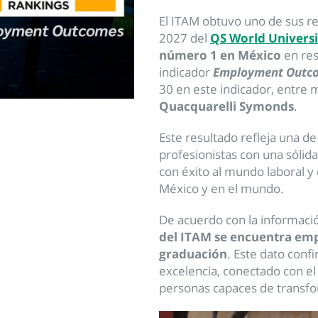
El ITAM obtuvo uno de sus re
2027 del
QS World Universi
número 1 en México
en res
indicador
Employment Outc
30 en este indicador, entre 
Quacquarelli Symonds
.
Este resultado refleja una d
profesionistas con una sólid
con éxito al mundo laboral y 
México y en el mundo.
De acuerdo con la informació
del ITAM se encuentra emp
graduación
. Este dato conf
excelencia, conectado con el
personas capaces de transfo