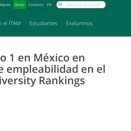
Rápido
Donar
Contacto
EN
n el ITAM
Estudiantes
Exalumnos
o 1 en México en
e empleabilidad en el
versity Rankings