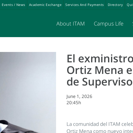
Events / News
Academic Exchange
Services And Payments
Directory
Qui
About ITAM
Campus Life
El exministr
Ortiz Mena e
de Superviso
June 1, 2026
20:45h
La comunidad del ITAM celebr
Ortiz Mena como nuevo integ