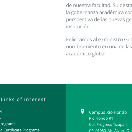
de nuestra facultad. Su desta
la gobernanza académica con
perspectiva de las nuevas g
institución.
Felicitamos al exministro Gu
nombramiento en una de las 
académico global.
Links of interest
M
Campus Rio Hondo
s
Río Hondo #1
Programs
Col. Progreso Tizapán
d Certificate Programs
CP. 01080. Alc. Álvaro O