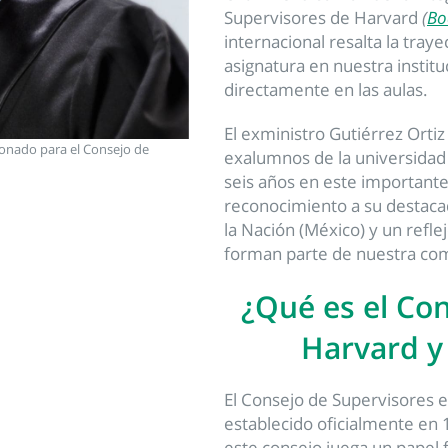
Supervisores de Harvard
(
Bo
internacional resalta la traye
asignatura en nuestra instit
directamente en las aulas.
El exministro Gutiérrez Orti
cionado para el Consejo de
exalumnos de la universida
seis años en este importante
reconocimiento a su destacad
la Nación (México) y un refle
forman parte de nuestra com
¿Qué es el Co
Harvard y
El Consejo de Supervisores e
establecido oficialmente en 
este consejo juega un papel 