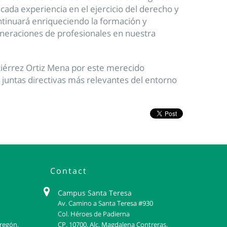
cada experiencia en el ejercicio del derecho y
tinuará enriqueciendo la formación y
eneraciones de profesionales en nuestra
tiérrez Ortiz Mena por este merecido
juntas directivas más relevantes del entorno
Contact
Campus Santa Teresa
Av. Camino a Santa Teresa #930
Col. Héroes de Padierna
bregón,
CP. 10700. Alc. Magdalena Contreras,