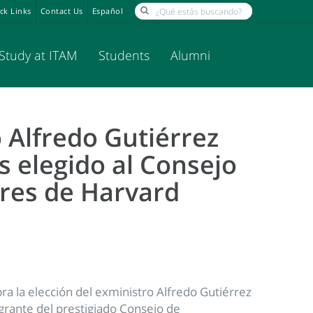
ck Links
Contact Us
Español
Study at ITAM
Students
Alumni
o Alfredo Gutiérrez
s elegido al Consejo
res de Harvard
a la elección del exministro Alfredo Gutiérrez
rante del prestigiado Consejo de