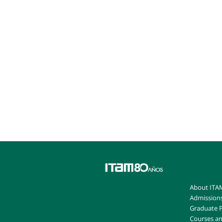
About ITA
Admission
Graduate 
Courses an